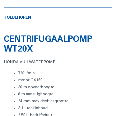
TOEBEHOREN
CENTRIFUGAALPOMP
WT20X
HONDA VUILWATERPOMP
720 l/min
motor GX160
30 m opvoerhoogte
8 m aanzuighoogte
24 mm max deeltjesgrootte
3.1 l tankinhoud
2.50 u bedrijfsduur