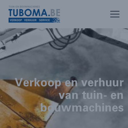
Verkoop en verhuur
van tuin- en
bouwmachines